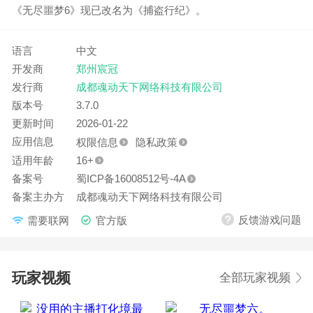
《无尽噩梦6》现已改名为《捕盗行纪》。
2.修复玩家血量归零后没有正确死亡问题；
3.修改神灵属性加成计算方式，修复紫虚炉词条无法正
语言
中文
常生效问题；
开发商
郑州宸冠
4.修复某些情况下，怪物土属性异常状态未正常解除问
发行商
成都魂动天下网络科技有限公司
题；
版本号
3.7.0
5.修复迷雾之顶在明悟界面可能卡住的问题。
更新时间
2026-01-22
应用信息
权限信息
隐私政策
适用年龄
16+
备案号
蜀ICP备16008512号-4A
备案主办方
成都魂动天下网络科技有限公司
反馈游戏问题
需要联网
官方版
玩家视频
全部玩家视频