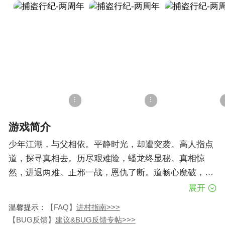
游戏简介
少年江潮，与父相依。平静时光，却遭突袭。高人指点
道，探寻真相去。历尽艰难险，蟠龙终显秘。真相惊
然，进退两难。正邪一战，恩仇了断。道畅心魔破，终
将羁绊斩。心怀正义道，修行亦修心。往事如烟，江湖
展开
路远。侠义长存，与君共勉。随师展宏图，共创光明
最近更新
温馨提示：
【FAQ】
进村指南>>>
路。初心终不改，天地共明鉴。
【BUG反馈】
建议&BUG反馈专帖>>>
1.新增洗剑台功能，包含宝石镶嵌和精锻转移；