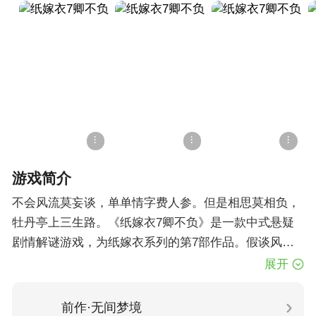
游戏简介
不会风流莫妄谈，单单情字费人参。但是相思莫相负，
牡丹亭上三生路。《纸嫁衣7卿不负》是一款中式悬疑
剧情解谜游戏，为纸嫁衣系列的第7部作品。假谈风
流，偏掩真情，爱是碧落黄泉又逢她，以鸩为媒。本次
展开
我们将跟随新的主角走入神秘的两间口小镇，寻找他意
最近更新
外离魂的爱人。这段旅途中除了《纸嫁衣3鸳鸯债》卿
前作·无间梦境
1.优化了游戏体验。