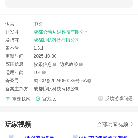
卿彤彤的加入，还有不少故人也悉数登场。白幡飘摇，
阴冷的街道凉风阵阵 响器叮当，诡异的货郎笑意盈盈
这次你又准备用什么来完成这一场交易？
语言
中文
★游戏特色★
开发商
成都心动互娱科技有限公司
- 民俗升级——仍然是很俗的那种民俗， 大家都熟。
发行商
成都惊帆科技有限公司
- 剧情升级——部分纸嫁衣世界故人将会再度登场，不
版本号
1.3.1
仅是在彩蛋里。
更新时间
2025-10-30
- 视觉升级——美的更美，帅的更帅，丑的更丑，怪的
应用信息
权限信息
隐私政策
更怪。
适用年龄
16+
- 心跳升级——相信你们早就免疫了，所以建议睡前
备案号
蜀ICP备2024060089号-6A
玩。
备案主办方
成都惊帆科技有限公司
反馈游戏问题
需要联网
官方版
玩家视频
全部玩家视频