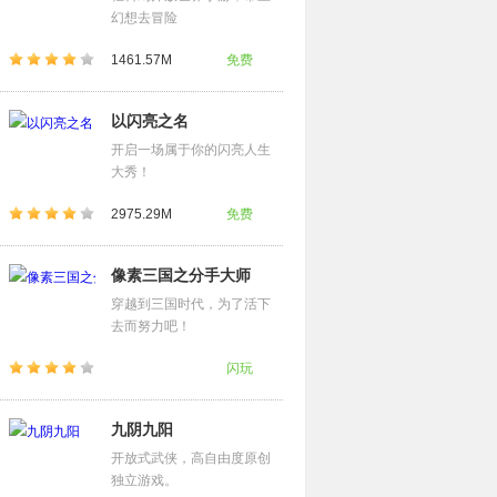
幻想去冒险
1461.57M
免费
以闪亮之名
开启一场属于你的闪亮人生
大秀！
2975.29M
免费
像素三国之分手大师
穿越到三国时代，为了活下
去而努力吧！
闪玩
九阴九阳
开放式武侠，高自由度原创
独立游戏。