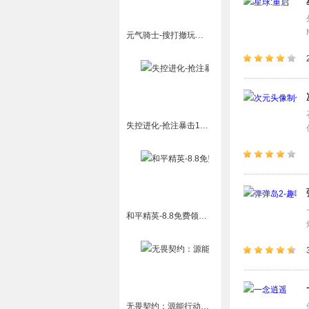
元气骑士-搜打撤玩法来袭
失控进化-抢注暴击1888Q币
和平精英-8.8免费领20连抽
无畏契约：源能行动-一周年版本