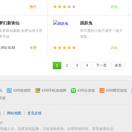
预约
闪玩
梦幻新诛仙
跳跃兔
全新诛仙旗舰·如梦仙侠大世
和可爱的小兔子展开一场大
界手游
冒险。
1950.91M
免费
闪玩
1
2
3
4
下一页
末页
玩
4399游戏吧
4399手机游戏网
4399云游戏
4399网页游戏
手游
策
网站地图
意见反馈
护
受骗上当。适度游戏益脑，沉迷游戏伤身。合理安排时间，享受健康生活。