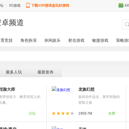
坛
H5游戏
下载4399游戏盒玩好游戏
4
安卓频道
体育竞技
角色扮演
休闲娱乐
射击游戏
敏捷游戏
策略游
最多人玩
最新发布
捏脸大师
龙族幻想
发挥创造力，畅享捏泥人的
超炫动作连击，展开刺激的
乐趣。
冒险之旅
闪玩
1959.7M
免费