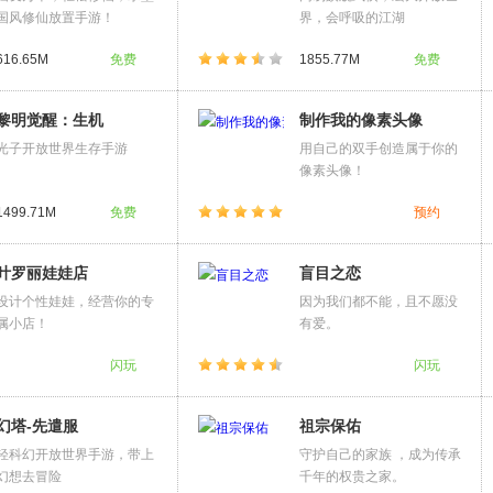
国风修仙放置手游！
界，会呼吸的江湖
616.65M
免费
1855.77M
免费
黎明觉醒：生机
制作我的像素头像
光子开放世界生存手游
用自己的双手创造属于你的
像素头像！
1499.71M
免费
预约
叶罗丽娃娃店
盲目之恋
设计个性娃娃，经营你的专
因为我们都不能，且不愿没
属小店！
有爱。
闪玩
闪玩
幻塔-先遣服
祖宗保佑
轻科幻开放世界手游，带上
守护自己的家族 ，成为传承
幻想去冒险
千年的权贵之家。