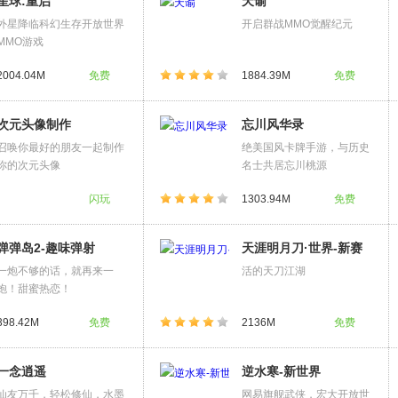
星球:重启
天谕
外星降临科幻生存开放世界
开启群战MMO觉醒纪元
MMO游戏
2004.04M
免费
1884.39M
免费
次元头像制作
忘川风华录
召唤你最好的朋友一起制作
绝美国风卡牌手游，与历史
你的次元头像
名士共居忘川桃源
闪玩
1303.94M
免费
弹弹岛2-趣味弹射
天涯明月刀·世界-新赛
季
一炮不够的话，就再来一
活的天刀江湖
炮！甜蜜热恋！
398.42M
免费
2136M
免费
一念逍遥
逆水寒-新世界
仙友万千，轻松修仙，水墨
网易旗舰武侠，宏大开放世